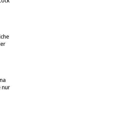
tock
iche
rer
ana
e nur