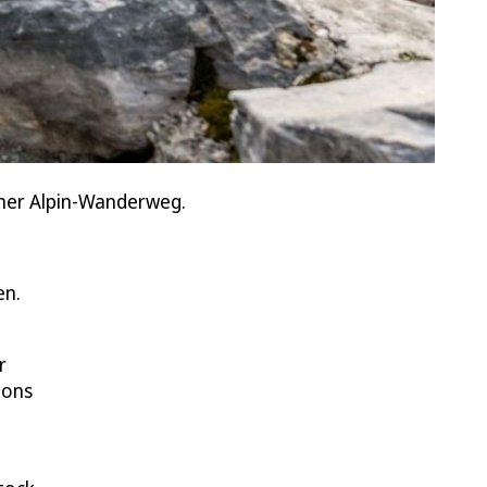
cher Alpin-Wanderweg.
en.
r
tons