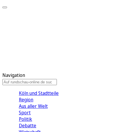
Meine KR
Meine Artikel
Meine Region
Meine Newsletter
Gewinnspiele
Mein Rundschau PLUS
Mein E-Paper
Navigation
Köln und Stadtteile
Region
Aus aller Welt
Sport
Politik
Debatte