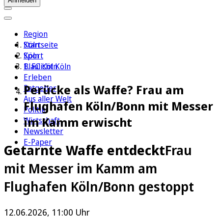
Anmelden
Region
Köln
Startseite
Sport
Köln
1. FC Köln
Blaulicht Köln
Erleben
Perücke als Waffe? Frau am
Ratgeber
Aus aller Welt
Flughafen Köln/Bonn mit Messer
Politik
im Kamm erwischt
Wirtschaft
Newsletter
E-Paper
Getarnte Waffe entdeckt
Frau
mit Messer im Kamm am
Flughafen Köln/Bonn gestoppt
12.06.2026, 11:00 Uhr