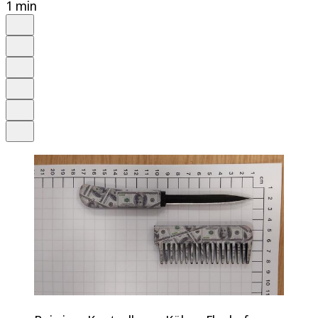
1 min
Auf Google bevorzugen
Anhören
Schrift
Merken
Drucken
Teilen