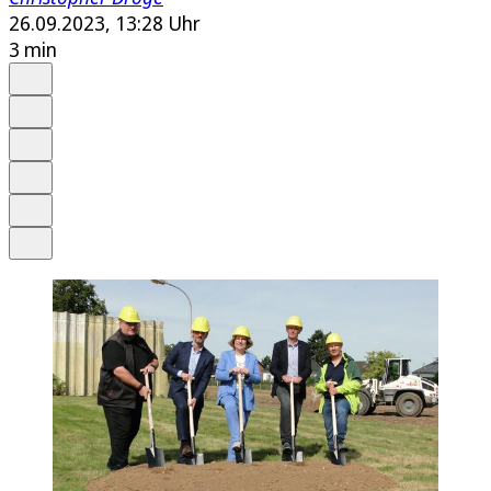
26.09.2023, 13:28 Uhr
3 min
Auf Google bevorzugen
Anhören
Schrift
Merken
Drucken
Teilen