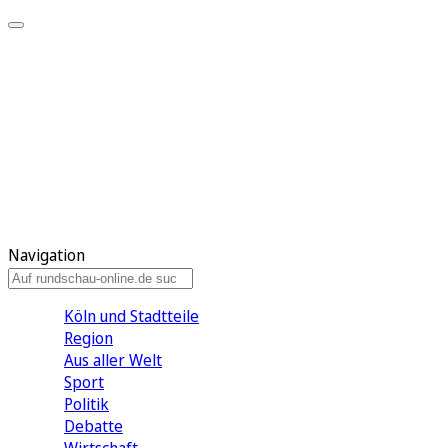
Meine KR
Meine Artikel
Meine Region
Meine Newsletter
Gewinnspiele
Mein Rundschau PLUS
Mein E-Paper
Navigation
Köln und Stadtteile
Region
Aus aller Welt
Sport
Politik
Debatte