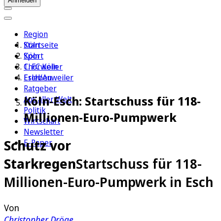
Anmelden
Region
Köln
Startseite
Sport
Köln
1. FC Köln
Chorweiler
Erleben
Esch/Auweiler
Ratgeber
Köln-Esch: Startschuss für 118-
Aus aller Welt
Politik
Millionen-Euro-Pumpwerk
Wirtschaft
Newsletter
Schutz vor
E-Paper
Starkregen
Startschuss für 118-
Millionen-Euro-Pumpwerk in Esch
Von
Christopher Dröge