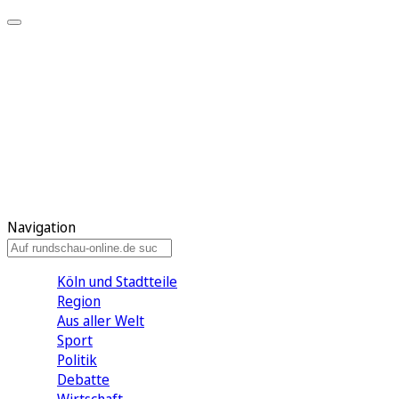
Meine KR
Meine Artikel
Meine Region
Meine Newsletter
Gewinnspiele
Mein Rundschau PLUS
Mein E-Paper
Navigation
Köln und Stadtteile
Region
Aus aller Welt
Sport
Politik
Debatte