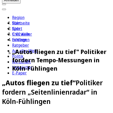
Anmelden
Region
Köln
Startseite
Sport
Köln
1. FC Köln
Chorweiler
Erleben
Fühlingen
Ratgeber
„Autos fliegen zu tief" Politiker
Aus aller Welt
Politik
fordern Tempo-Messungen in
Wirtschaft
Köln-Fühlingen
Newsletter
E-Paper
„Autos fliegen zu tief“
Politiker
fordern „Seitenlinienradar“ in
Köln-Fühlingen