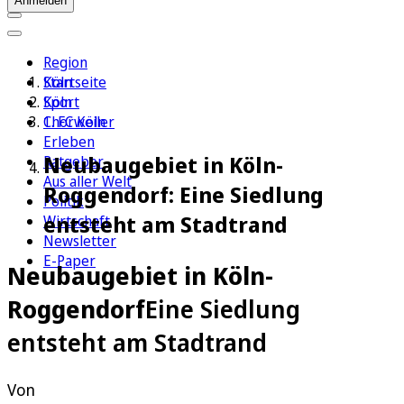
Anmelden
Region
Köln
Startseite
Sport
Köln
1. FC Köln
Chorweiler
Erleben
Neubaugebiet in Köln-
Ratgeber
Aus aller Welt
Roggendorf: Eine Siedlung
Politik
entsteht am Stadtrand
Wirtschaft
Newsletter
E-Paper
Neubaugebiet in Köln-
Roggendorf
Eine Siedlung
entsteht am Stadtrand
Von