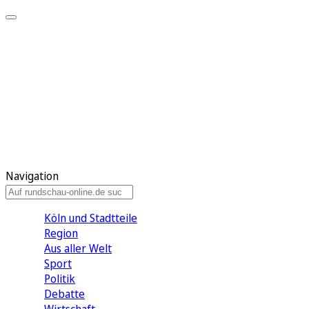
Meine KR
Meine Artikel
Meine Region
Meine Newsletter
Gewinnspiele
Mein Rundschau PLUS
Mein E-Paper
Navigation
Köln und Stadtteile
Region
Aus aller Welt
Sport
Politik
Debatte