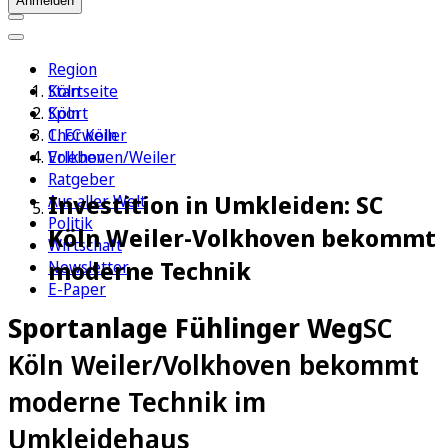
Anmelden
Region
Köln
Startseite
Sport
Köln
1. FC Köln
Chorweiler
Erleben
Volkhoven/Weiler
Ratgeber
Investition in Umkleiden: SC
Aus aller Welt
Politik
Köln Weiler-Volkhoven bekommt
Wirtschaft
moderne Technik
Newsletter
E-Paper
Sportanlage Fühlinger Weg
SC
Köln Weiler/Volkhoven bekommt
moderne Technik im
Umkleidehaus