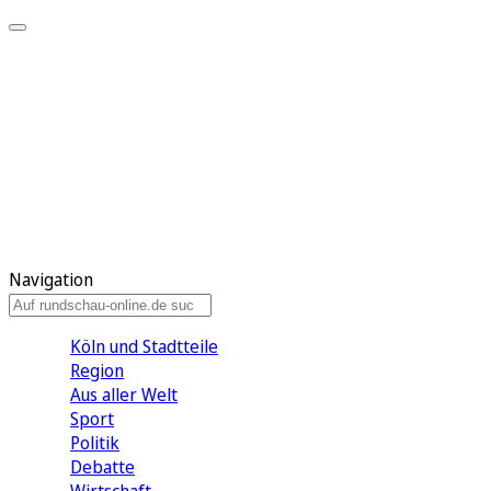
Meine KR
Meine Artikel
Meine Region
Meine Newsletter
Gewinnspiele
Mein Rundschau PLUS
Mein E-Paper
Navigation
Köln und Stadtteile
Region
Aus aller Welt
Sport
Politik
Debatte