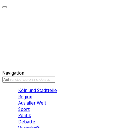
Meine KR
Meine Artikel
Meine Region
Meine Newsletter
Gewinnspiele
Mein Rundschau PLUS
Mein E-Paper
Navigation
Köln und Stadtteile
Region
Aus aller Welt
Sport
Politik
Debatte