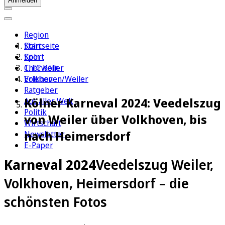
Anmelden
Region
Köln
Startseite
Sport
Köln
1. FC Köln
Chorweiler
Erleben
Volkhoven/Weiler
Ratgeber
Kölner Karneval 2024: Veedelszug
Aus aller Welt
Politik
von Weiler über Volkhoven, bis
Wirtschaft
nach Heimersdorf
Newsletter
E-Paper
Karneval 2024
Veedelszug Weiler,
Volkhoven, Heimersdorf – die
schönsten Fotos