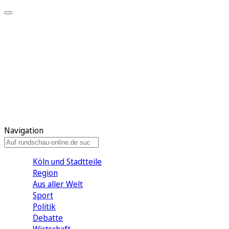
Meine KR
Meine Artikel
Meine Region
Meine Newsletter
Gewinnspiele
Mein Rundschau PLUS
Mein E-Paper
Navigation
Köln und Stadtteile
Region
Aus aller Welt
Sport
Politik
Debatte