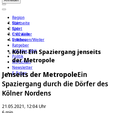
Anmelden
Region
Köln
Startseite
Sport
Köln
1. FC Köln
Chorweiler
Erleben
Volkhoven/Weiler
Ratgeber
Köln: Ein Spaziergang jenseits
Aus aller Welt
Politik
der Metropole
Wirtschaft
Newsletter
Jenseits der Metropole
Ein
E-Paper
Spaziergang durch die Dörfer des
Kölner Nordens
21.05.2021, 12:04 Uhr
6 min