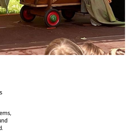
s
tems,
und
d.