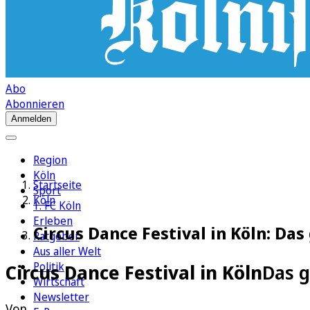
Abo
Abonnieren
Anmelden
Region
Köln
Startseite
Sport
Köln
1. FC Köln
Erleben
Circus Dance Festival in Köln: Da
Ratgeber
Aus aller Welt
Politik
Circus Dance Festival in Köln
Das g
Wirtschaft
Newsletter
Von