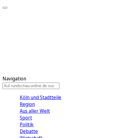
Meine KR
Meine Artikel
Meine Region
Meine Newsletter
Gewinnspiele
Mein Rundschau PLUS
Mein E-Paper
Navigation
Köln und Stadtteile
Region
Aus aller Welt
Sport
Politik
Debatte