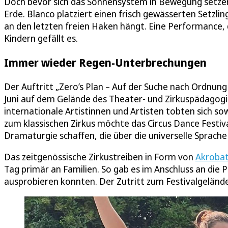
Doch bevor sich das Sonnensystem in Bewegung setzen
Erde. Blanco platziert einen frisch gewässerten Setzlin
an den letzten freien Haken hängt. Eine Performance,
Kindern gefällt es.
Immer wieder Regen-Unterbrechungen
Der Auftritt „Zero’s Plan – Auf der Suche nach Ordnung i
Juni auf dem Gelände des Theater- und Zirkuspädagogis
internationale Artistinnen und Artisten tobten sich so
zum klassischen Zirkus möchte das Circus Dance Festiva
Dramaturgie schaffen, die über die universelle Sprach
Das zeitgenössische Zirkustreiben in Form von
Akrobat
Tag primär an Familien. So gab es im Anschluss an die 
ausprobieren konnten. Der Zutritt zum Festivalgelände