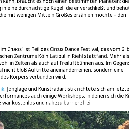
 kann, braucht es noch einen bestimmten Planeten: die
g in eine durchsichtige Kugel, die er verschließt und beh
 die mit wenigen Mitteln Großes erzählen möchte – den
m Chaos“ ist Teil des Circus Dance Festival, das vom 6. b
chen Zentrums Köln Latibul in Riehl stattfand. Mehr als
wohl in Zelten als auch auf Freiluftbühnen aus. Im Gegen
l nicht bloß Auftritte aneinanderreihen, sondern eine
e des Körpers verbunden wird.
ik
, Jonglage und Kunstradartistik richtete sich am letzt
Performances auch einige Workshops, in denen sich die K
 war kostenlos und nahezu barrierefrei.