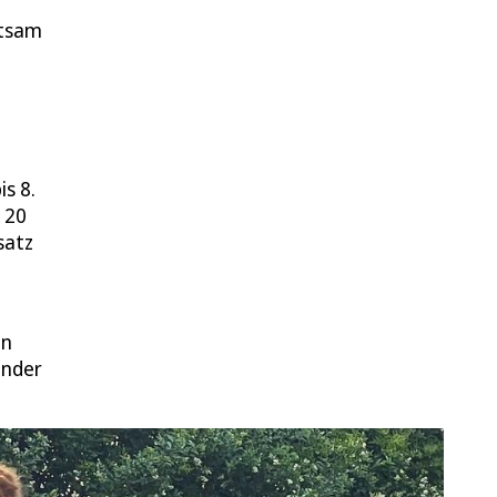
utsam
is 8.
 20
satz
en
inder