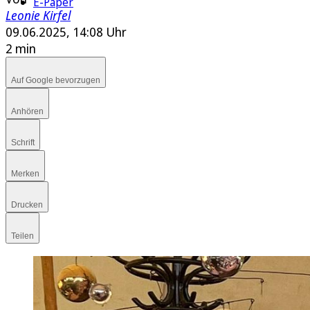
E-Paper
Leonie Kirfel
09.06.2025, 14:08 Uhr
2 min
Auf Google bevorzugen
Anhören
Schrift
Merken
Drucken
Teilen