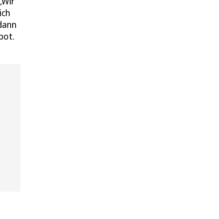
„Wir
ich
 dann
bot.