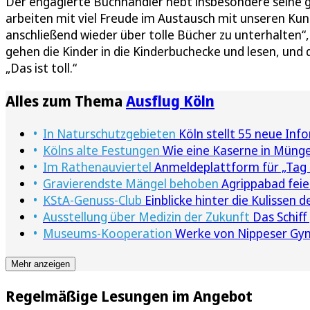
Der engagierte Buchhändler hebt insbesondere seine g
arbeiten mit viel Freude im Austausch mit unseren Kun
anschließend wieder über tolle Bücher zu unterhalten
gehen die Kinder in die Kinderbuchecke und lesen, und 
„Das ist toll.“
Alles zum Thema
Ausflug Köln
In Naturschutzgebieten
Köln stellt 55 neue Inf
Kölns alte Festungen
Wie eine Kaserne in Münger
Im Rathenauviertel
Anmeldeplattform für „Tag 
Gravierendste Mängel behoben
Agrippabad feie
KStA-Genuss-Club
Einblicke hinter die Kulissen 
Ausstellung über Medizin der Zukunft
Das Schiff
Museums-Kooperation
Werke von Nippeser Gym
Mehr anzeigen
Regelmäßige Lesungen im Angebot