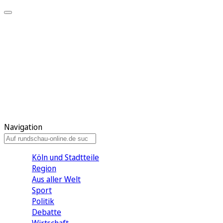
Meine KR
Meine Artikel
Meine Region
Meine Newsletter
Gewinnspiele
Mein Rundschau PLUS
Mein E-Paper
Navigation
Köln und Stadtteile
Region
Aus aller Welt
Sport
Politik
Debatte