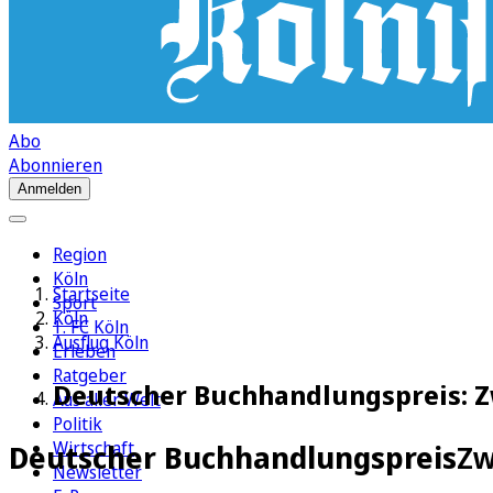
Abo
Abonnieren
Anmelden
Region
Köln
Startseite
Sport
Köln
1. FC Köln
Ausflug Köln
Erleben
Ratgeber
Deutscher Buchhandlungspreis: Z
Aus aller Welt
Politik
Wirtschaft
Deutscher Buchhandlungspreis
Zw
Newsletter