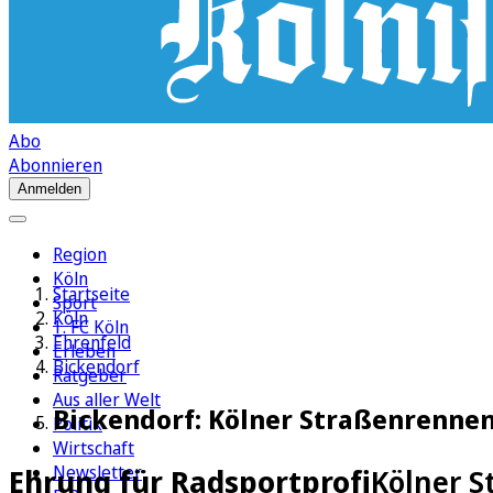
Abo
Abonnieren
Anmelden
Region
Köln
Startseite
Sport
Köln
1. FC Köln
Ehrenfeld
Erleben
Bickendorf
Ratgeber
Aus aller Welt
Bickendorf: Kölner Straßenrennen
Politik
Wirtschaft
Newsletter
Ehrung für Radsportprofi
Kölner S