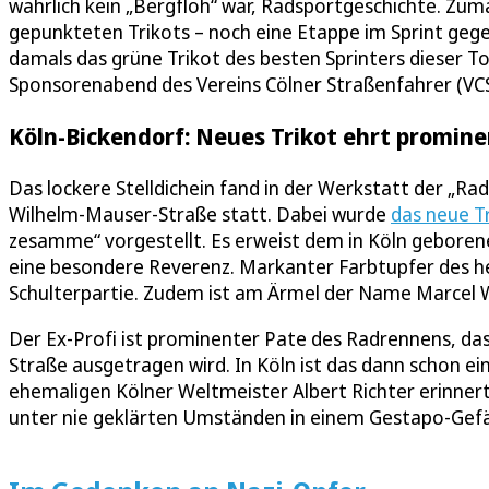
wahrlich kein „Bergfloh“ war, Radsportgeschichte. Zuma
gepunkteten Trikots – noch eine Etappe im Sprint gege
damals das grüne Trikot des besten Sprinters dieser T
Sponsorenabend des Vereins Cölner Straßenfahrer (VCS
Köln-Bickendorf: Neues Trikot ehrt promin
Das lockere Stelldichein fand in der Werkstatt der „R
Wilhelm-Mauser-Straße statt. Dabei wurde
das neue T
zesamme“ vorgestellt. Es erweist dem in Köln geboren
eine besondere Reverenz. Markanter Farbtupfer des hel
Schulterpartie. Zudem ist am Ärmel der Name Marcel 
Der Ex-Profi ist prominenter Pate des Radrennens, das
Straße ausgetragen wird. In Köln ist das dann schon e
ehemaligen Kölner Weltmeister Albert Richter erinnert
unter nie geklärten Umständen in einem Gestapo-Gef