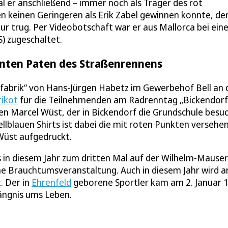
l er anschließend – immer noch als Träger des rot
n keinen Geringeren als Erik Zabel gewinnen konnte, de
our trug. Per Videobotschaft war er aus Mallorca bei ei
) zugeschaltet.
enten Paten des Straßenrennens
adfabrik“ von Hans-Jürgen Habetz im Gewerbehof Bell an 
rikot
für die Teilnehmenden am Radrenntag „Bickendorf
en Marcel Wüst, der in Bickendorf die Grundschule besu
lblauen Shirts ist dabei die mit roten Punkten versehe
Wüst aufgedruckt.
 in diesem Jahr zum dritten Mal auf der Wilhelm-Mauser
ine Brauchtumsveranstaltung. Auch in diesem Jahr wird a
. Der in
Ehrenfeld
geborene Sportler kam am 2. Januar 
ängnis ums Leben.