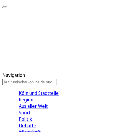
Meine KR
Meine Artikel
Meine Region
Meine Newsletter
Gewinnspiele
Mein Rundschau PLUS
Mein E-Paper
Navigation
Köln und Stadtteile
Region
Aus aller Welt
Sport
Politik
Debatte