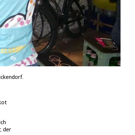
Bickendorf.
kot
ich
, der