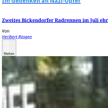
Im Gedenken an Nazi-Opfer
Zweites Bickendorfer Radrennen im Juli ehr
Von
Heribert Rösgen
Merken