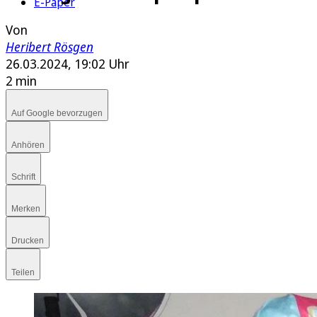
E-Paper
Von
Heribert Rösgen
26.03.2024, 19:02 Uhr
2 min
Auf Google bevorzugen
Anhören
Schrift
Merken
Drucken
Teilen