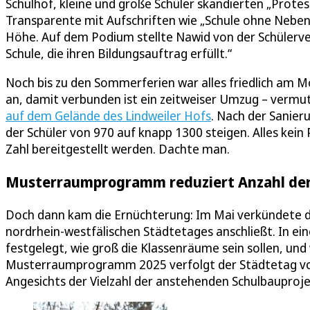
Schulhof, kleine und große Schüler skandierten „Protes
Transparente mit Aufschriften wie „Schule ohne Nebenrä
Höhe. Auf dem Podium stellte Nawid von der Schülerver
Schule, die ihren Bildungsauftrag erfüllt.“
Noch bis zu den Sommerferien war alles friedlich am 
an, damit verbunden ist ein zeitweiser Umzug – vermut
auf dem Gelände des Lindweiler Hofs
. Nach der Sanieru
der Schüler von 970 auf knapp 1300 steigen. Alles kein
Zahl bereitgestellt werden. Dachte man.
Musterraumprogramm reduziert Anzahl der
Doch dann kam die Ernüchterung: Im Mai verkündete 
nordrhein-westfälischen Städtetages anschließt. In e
festgelegt, wie groß die Klassenräume sein sollen, u
Musterraumprogramm 2025 verfolgt der Städtetag vor
Angesichts der Vielzahl der anstehenden Schulbauprojekt