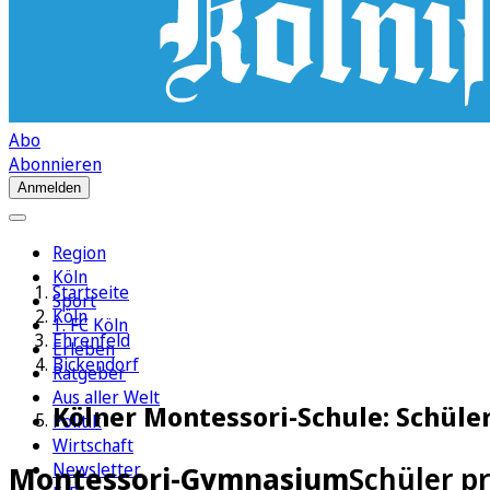
Abo
Abonnieren
Anmelden
Region
Köln
Startseite
Sport
Köln
1. FC Köln
Ehrenfeld
Erleben
Bickendorf
Ratgeber
Aus aller Welt
Kölner Montessori-Schule: Schül
Politik
Wirtschaft
Newsletter
Montessori-Gymnasium
Schüler p