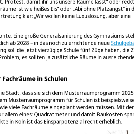
t, Protest, damit ihr uns unsere Räume lasst“ oder reck
ume ist wie heißes Eis“ oder „Abi ohne Platzangst“ in d
tretung klar: „Wir wollen keine Luxuslösung, aber eine
Monte. Eine große Generalsanierung des Gymnasiums ste
lich ab 2028 – in das noch zu errichtende neue
Schulgeb
ng soll die jetzt vierzügige Schule fünf Züge haben, die Z
 Problem, es sollten ja zusätzliche Räume in ausreichend
 Fachräume in Schulen
die Stadt, dass sie sich dem Musterraumprogramm 2025
inem Musterraumprogramm für Schulen ist beispielsweis
nd wie viele Fachräume eingeplant werden müssen. Mit d
 allem eines: Quadratmeter und damit Baukosten spar
e in Köln ist das Einsparpotenzial recht erheblich.