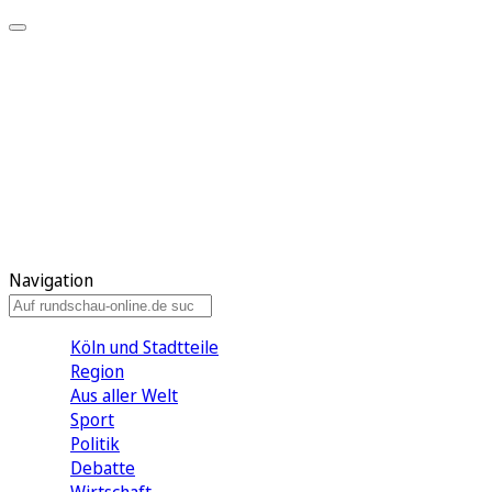
Meine KR
Meine Artikel
Meine Region
Meine Newsletter
Gewinnspiele
Mein Rundschau PLUS
Mein E-Paper
Navigation
Köln und Stadtteile
Region
Aus aller Welt
Sport
Politik
Debatte