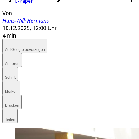
E-Paper
Von
Hans-Willi Hermans
10.12.2025, 12:00 Uhr
4 min
Auf Google bevorzugen
Anhören
Schrift
Merken
Drucken
Teilen