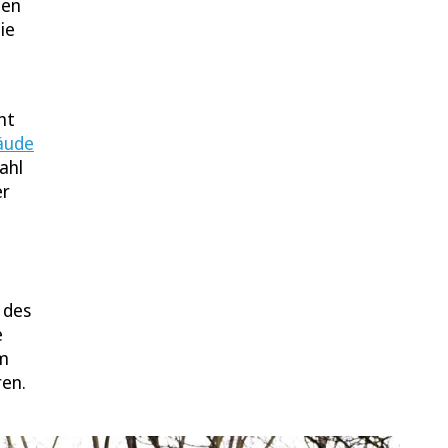
ten
ie
ht
äude
ahl
er
 des
e
em
en.