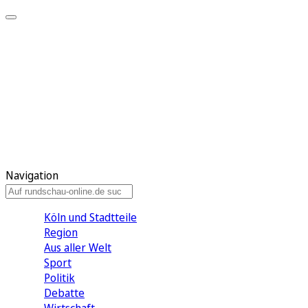
Meine KR
Meine Artikel
Meine Region
Meine Newsletter
Gewinnspiele
Mein Rundschau PLUS
Mein E-Paper
Navigation
Köln und Stadtteile
Region
Aus aller Welt
Sport
Politik
Debatte