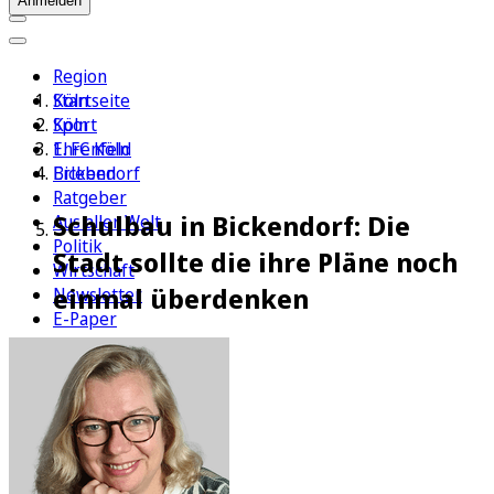
Anmelden
Region
Köln
Startseite
Sport
Köln
1. FC Köln
Ehrenfeld
Erleben
Bickendorf
Ratgeber
Schulbau in Bickendorf: Die
Aus aller Welt
Politik
Stadt sollte die ihre Pläne noch
Wirtschaft
einmal überdenken
Newsletter
E-Paper