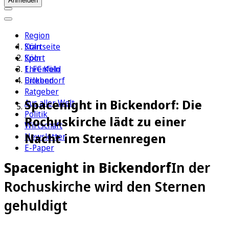
Anmelden
Region
Köln
Startseite
Sport
Köln
1. FC Köln
Ehrenfeld
Erleben
Bickendorf
Ratgeber
Spacenight in Bickendorf: Die
Aus aller Welt
Politik
Rochuskirche lädt zu einer
Wirtschaft
Nacht im Sternenregen
Newsletter
E-Paper
Spacenight in Bickendorf
In der
Rochuskirche wird den Sternen
gehuldigt