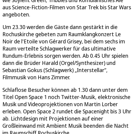
wie Soylent Green, Tribbles und Romulanisches Ale
aus Science-Fiction-Filmen von Star Trek bis Star Wars
angeboten.
Um 23.30 werden die Gäste dann gestärkt in die
Rochuskirche gebeten zum Raumklangkonzert Le
Noir de l'Etoile von Gérard Grisey, bei dem sechs im
Raum verteilte Schlagwerker für das ultimative
Rundum-Erlebnis sorgen werden. Ab 0.45 Uhr spielen
dann die Brüder Harald (Orgel/Synthesizer) und
Sebastian Gokus (Schlagwerk) „Interstellar“,
Filmmusik von Hans Zimmer.
Schlaflose Besucher können ab 1.30 dann unter dem
Titel Open Space 1 noch Twitter-Musik, elektronische
Musik und Videoprojektionen von Martin Lorber
erleben. Open Space 2 rundet die Spacenight bis 3 Uhr
ab. Lichtdesign mit Projektionen auf einer
Großleinwand mit Ambient Musik beenden die Nacht
im Raumschiff Rochuskirche.