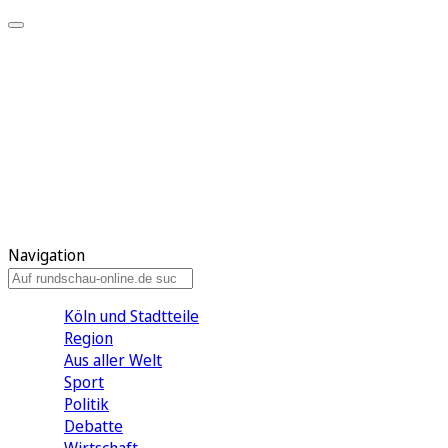
Meine KR
Meine Artikel
Meine Region
Meine Newsletter
Gewinnspiele
Mein Rundschau PLUS
Mein E-Paper
Navigation
Köln und Stadtteile
Region
Aus aller Welt
Sport
Politik
Debatte