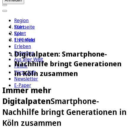
Anmelden
Region
Köln
Startseite
Sport
Köln
1. FC Köln
Ehrenfeld
Erleben
Digitalpaten: Smartphone-
Ratgeber
Aus aller Welt
Nachhilfe bringt Generationen
Politik
in Köln zusammen
Wirtschaft
Newsletter
E-Paper
Immer mehr
Digitalpaten
Smartphone-
Nachhilfe bringt Generationen in
Köln zusammen