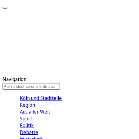
Meine KR
Meine Artikel
Meine Region
Meine Newsletter
Gewinnspiele
Mein Rundschau PLUS
Mein E-Paper
Navigation
Köln und Stadtteile
Region
Aus aller Welt
Sport
Politik
Debatte