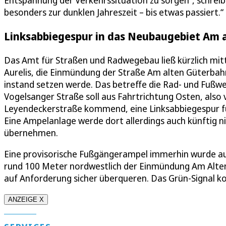
Entspannung der Verkehrssituation zu sorgen“, schreibt e
besonders zur dunklen Jahreszeit – bis etwas passiert.“
Linksabbiegespur in das Neubaugebiet Am a
Das Amt für Straßen und Radwegebau ließ kürzlich mit
Aurelis, die Einmündung der Straße Am alten Güterba
instand setzen werde. Das betreffe die Rad- und Fußwe
Vogelsanger Straße soll aus Fahrtrichtung Osten, als
Leyendeckerstraße kommend, eine Linksabbiegespur fü
Eine Ampelanlage werde dort allerdings auch künftig ni
übernehmen.
Eine provisorische Fußgängerampel immerhin wurde au
rund 100 Meter nordwestlich der Einmündung Am Alte
auf Anforderung sicher überqueren. Das Grün-Signal k
ANZEIGE X