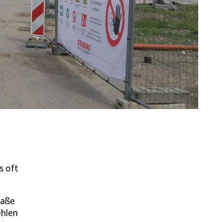
s oft
raße
ehlen