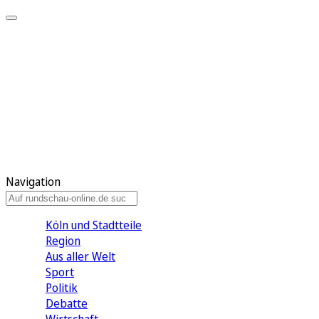
Meine KR
Meine Artikel
Meine Region
Meine Newsletter
Gewinnspiele
Mein Rundschau PLUS
Mein E-Paper
Navigation
Köln und Stadtteile
Region
Aus aller Welt
Sport
Politik
Debatte