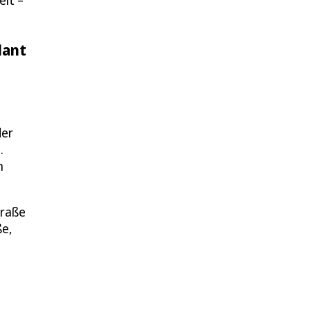
eit –
lant
der
.
n
traße
ße,