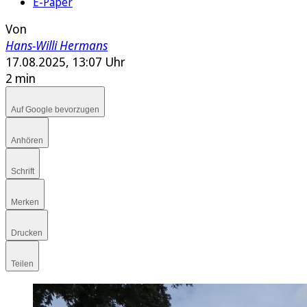
E-Paper
Von
Hans-Willi Hermans
17.08.2025, 13:07 Uhr
2 min
Auf Google bevorzugen
Anhören
Schrift
Merken
Drucken
Teilen