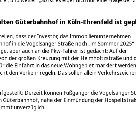
r, und weiter: „So ist es eigentlich nur eine Frage der Z
lten Güterbahnhof in Köln-Ehrenfeld ist gep
teilen, dass der Investor, das Immobilienunternehmen
hnhof in die Vogelsanger Straße noch „im Sommer 2025“
ge, aber auch an die Pkw-Fahrer ist gedacht: Auf der
o von der großen Kreuzung mit der Helmholtzstraße und 
r die Einfahrt in das neue Wohngebiet markiert werden
cht den Verkehr regeln. Das sollen allein Verkehrszeiche
fgestellt: Derzeit können Fußgänger die Vogelsanger S
n Güterbahnhof, nahe der Einmündung der Hospeltstra
ommt unverzüglich.