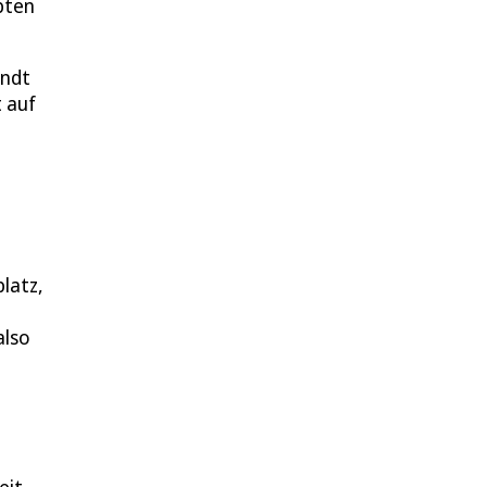
bten
andt
t auf
latz,
also