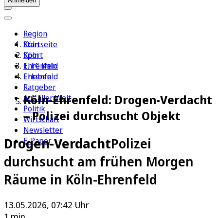
Anmelden
Region
Köln
Startseite
Sport
Köln
1. FC Köln
Ehrenfeld
Erleben
Ehrenfeld
Ratgeber
Köln-Ehrenfeld: Drogen-Verdacht
Aus aller Welt
Politik
– Polizei durchsucht Objekt
Wirtschaft
Newsletter
Drogen-Verdacht
Polizei
E-Paper
durchsucht am frühen Morgen
Räume in Köln-Ehrenfeld
13.05.2026, 07:42 Uhr
1 min