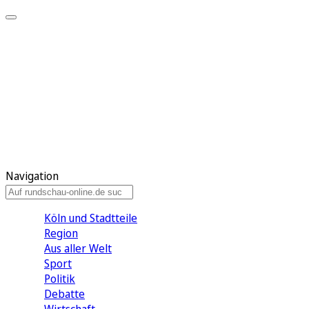
Meine KR
Meine Artikel
Meine Region
Meine Newsletter
Gewinnspiele
Mein Rundschau PLUS
Mein E-Paper
Navigation
Köln und Stadtteile
Region
Aus aller Welt
Sport
Politik
Debatte