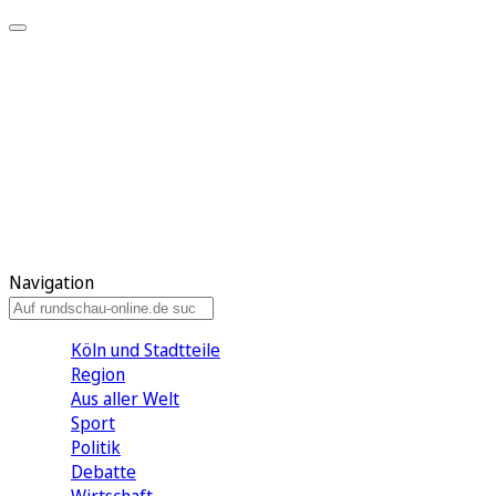
Meine KR
Meine Artikel
Meine Region
Meine Newsletter
Gewinnspiele
Mein Rundschau PLUS
Mein E-Paper
Navigation
Köln und Stadtteile
Region
Aus aller Welt
Sport
Politik
Debatte