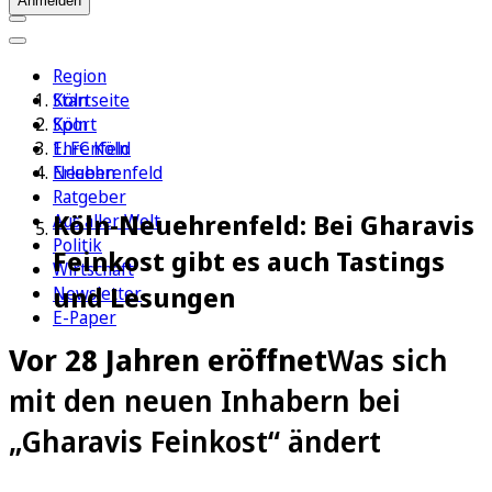
Anmelden
Region
Köln
Startseite
Sport
Köln
1. FC Köln
Ehrenfeld
Erleben
Neuehrenfeld
Ratgeber
Köln-Neuehrenfeld: Bei Gharavis
Aus aller Welt
Politik
Feinkost gibt es auch Tastings
Wirtschaft
und Lesungen
Newsletter
E-Paper
Vor 28 Jahren eröffnet
Was sich
mit den neuen Inhabern bei
„Gharavis Feinkost“ ändert