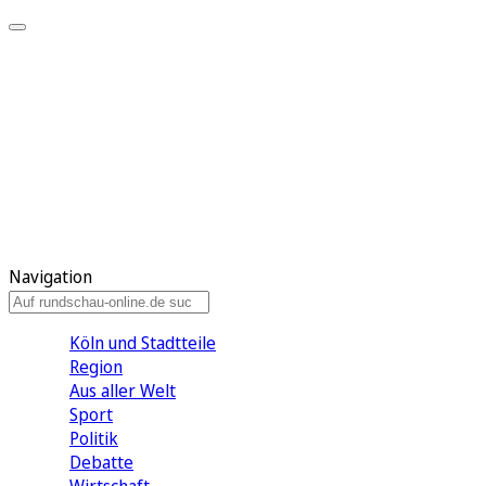
Meine KR
Meine Artikel
Meine Region
Meine Newsletter
Gewinnspiele
Mein Rundschau PLUS
Mein E-Paper
Navigation
Köln und Stadtteile
Region
Aus aller Welt
Sport
Politik
Debatte