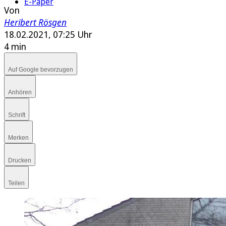
E-Paper
Von
Heribert Rösgen
18.02.2021, 07:25 Uhr
4 min
Auf Google bevorzugen
Anhören
Schrift
Merken
Drucken
Teilen