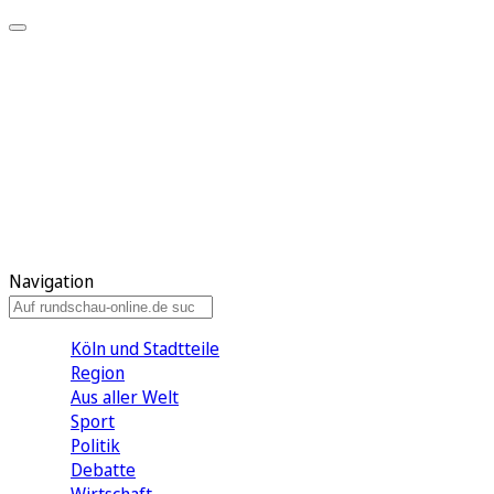
Meine KR
Meine Artikel
Meine Region
Meine Newsletter
Gewinnspiele
Mein Rundschau PLUS
Mein E-Paper
Navigation
Köln und Stadtteile
Region
Aus aller Welt
Sport
Politik
Debatte