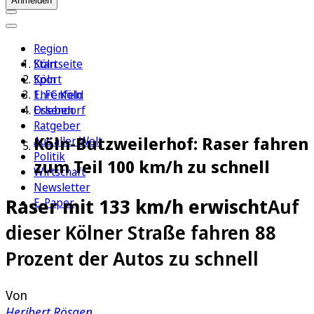
Anmelden
Region
Köln
Startseite
Sport
Köln
1. FC Köln
Ehrenfeld
Erleben
Ossendorf
Ratgeber
Köln-Butzweilerhof: Raser fahren
Aus aller Welt
Politik
zum Teil 100 km/h zu schnell
Wirtschaft
Newsletter
Raser mit 133 km/h erwischt
Auf
E-Paper
dieser Kölner Straße fahren 88
Prozent der Autos zu schnell
Von
Heribert Rösgen