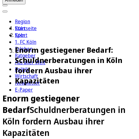
Anmelden
Region
Köln
Startseite
Sport
Köln
1. FC Köln
Enorm gestiegener Bedarf:
Erleben
Ratgeber
Schuldnerberatungen in Köln
Aus aller Welt
fordern Ausbau ihrer
Politik
Wirtschaft
Kapazitäten
Newsletter
E-Paper
Enorm gestiegener
Bedarf
Schuldnerberatungen in
Köln fordern Ausbau ihrer
Kapazitäten