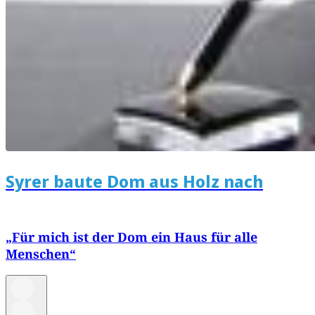
Syrer baute Dom aus Holz nach
„Für mich ist der Dom ein Haus für alle
Menschen“