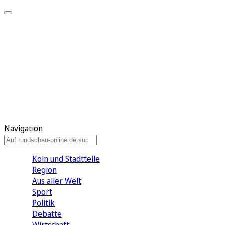
Meine KR
Meine Artikel
Meine Region
Meine Newsletter
Gewinnspiele
Mein Rundschau PLUS
Mein E-Paper
Navigation
Köln und Stadtteile
Region
Aus aller Welt
Sport
Politik
Debatte