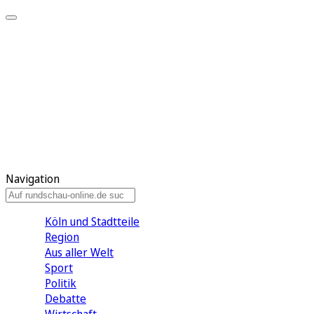
Meine KR
Meine Artikel
Meine Region
Meine Newsletter
Gewinnspiele
Mein Rundschau PLUS
Mein E-Paper
Navigation
Köln und Stadtteile
Region
Aus aller Welt
Sport
Politik
Debatte