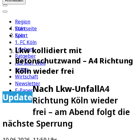
Anmelden
Region
Köln
Startseite
Sport
Köln
1. FC Köln
Lkw kollidiert mit
Erleben
Ratgeber
Betonschutzwand – A4 Richtung
Aus aller Welt
Köln wieder frei
Politik
Wirtschaft
Newsletter
Nach Lkw-Unfall
A4
E-Paper
Update
Richtung Köln wieder
frei – am Abend folgt die
nächste Sperrung
10.06.2026, 11:59 Uhr