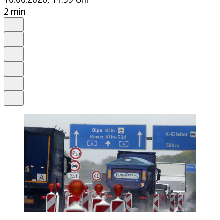
2 min
Auf Google bevorzugen
Anhören
Schrift
Merken
Drucken
Teilen