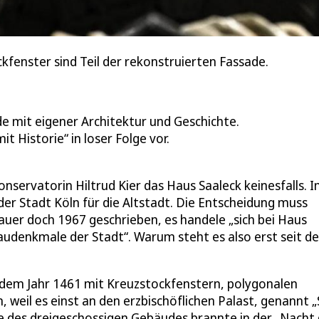
kfenster sind Teil der rekonstruierten Fassade.
e mit eigener Architektur und Geschichte.
t Historie“ in loser Folge vor.
servatorin Hiltrud Kier das Haus Saaleck keinesfalls. 
der Stadt Köln für die Altstadt. Die Entscheidung muss
er doch 1967 geschrieben, es handele „sich bei Haus
audenkmale der Stadt“. Warum steht es also erst seit d
dem Jahr 1461 mit Kreuzstockfenstern, polygonalen
eil es einst an den erzbischöflichen Palast, genannt „S
e des dreigeschossigen Gebäudes brannte in der „Nacht