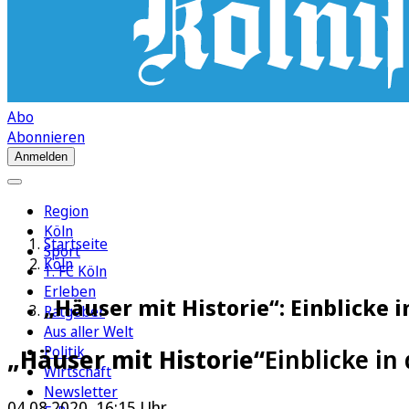
Abo
Abonnieren
Anmelden
Region
Köln
Startseite
Sport
Köln
1. FC Köln
Erleben
„Häuser mit Historie“: Einblicke 
Ratgeber
Aus aller Welt
Politik
„Häuser mit Historie“
Einblicke in
Wirtschaft
Newsletter
04.08.2020, 16:15 Uhr