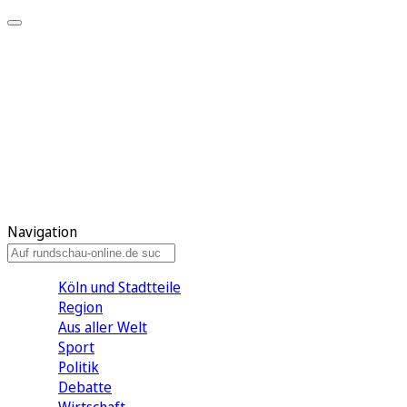
Meine KR
Meine Artikel
Meine Region
Meine Newsletter
Gewinnspiele
Mein Rundschau PLUS
Mein E-Paper
Navigation
Köln und Stadtteile
Region
Aus aller Welt
Sport
Politik
Debatte