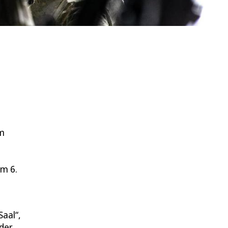
Im
em 6.
aal“,
 der