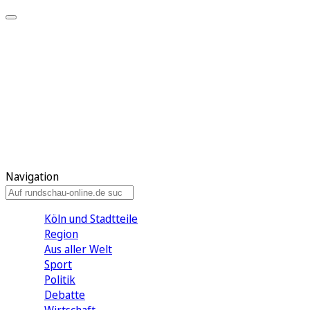
Meine KR
Meine Artikel
Meine Region
Meine Newsletter
Gewinnspiele
Mein Rundschau PLUS
Mein E-Paper
Navigation
Köln und Stadtteile
Region
Aus aller Welt
Sport
Politik
Debatte