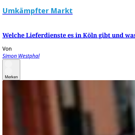
Umkämpfter Markt
Welche Lieferdienste es in Köln gibt und wa
Von
Simon Westphal
Merken