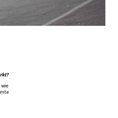
arkt?
 wie
immte