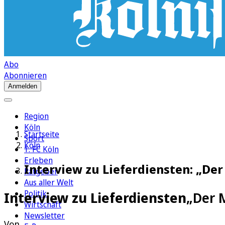
Abo
Abonnieren
Anmelden
Region
Köln
Startseite
Sport
Köln
1. FC Köln
Erleben
Interview zu Lieferdiensten: „De
Ratgeber
Aus aller Welt
Politik
Interview zu Lieferdiensten
„Der 
Wirtschaft
Newsletter
Von