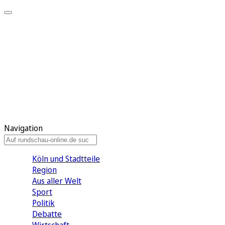
Meine KR
Meine Artikel
Meine Region
Meine Newsletter
Gewinnspiele
Mein Rundschau PLUS
Mein E-Paper
Navigation
Köln und Stadtteile
Region
Aus aller Welt
Sport
Politik
Debatte