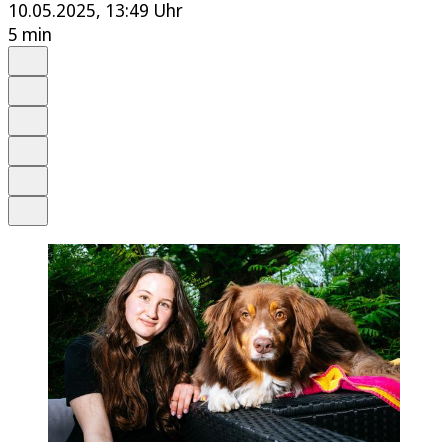
10.05.2025, 13:49 Uhr
5 min
Auf Google bevorzugen
Anhören
Schrift
Merken
Drucken
Teilen