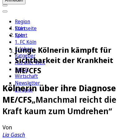
Anmelden
Region
Köln
Startseite
Sport
Köln
1. FC Köln
Junge Kölnerin kämpft für
Erleben
Ratgeber
Sichtbarkeit der Krankheit
Aus aller Welt
ME/CFS
Politik
Wirtschaft
Newsletter
Kölnerin über ihre Diagnose
E-Paper
ME/CFS
„Manchmal reicht die
Kraft kaum zum Umdrehen“
Von
Lia Gasch