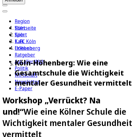
Anmelden
Region
Köln
Startseite
Sport
Köln
1. FC Köln
Kalk
Erleben
Höhenberg
Ratgeber
Köln-Höhenberg: Wie eine
Aus aller Welt
Politik
Gesamtschule die Wichtigkeit
Wirtschaft
mentaler Gesundheit vermittelt
Newsletter
E-Paper
Workshop „Verrückt? Na
und!“
Wie eine Kölner Schule die
Wichtigkeit mentaler Gesundheit
vermittelt