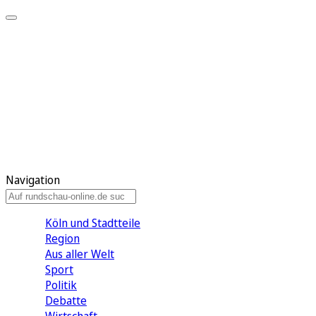
Meine KR
Meine Artikel
Meine Region
Meine Newsletter
Gewinnspiele
Mein Rundschau PLUS
Mein E-Paper
Navigation
Köln und Stadtteile
Region
Aus aller Welt
Sport
Politik
Debatte