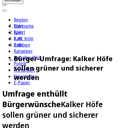
Anmelden
Region
Köln
Startseite
Sport
Köln
1. FC Köln
Kalk
Erleben
Kalk
Ratgeber
Bürger-Umfrage: Kalker Höfe
Aus aller Welt
Politik
sollen grüner und sicherer
Wirtschaft
werden
Newsletter
E-Paper
Umfrage enthüllt
Bürgerwünsche
Kalker Höfe
sollen grüner und sicherer
werden