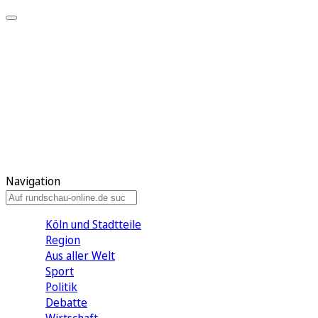
Meine KR
Meine Artikel
Meine Region
Meine Newsletter
Gewinnspiele
Mein Rundschau PLUS
Mein E-Paper
Navigation
Köln und Stadtteile
Region
Aus aller Welt
Sport
Politik
Debatte