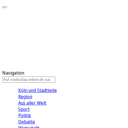
Meine KR
Meine Artikel
Meine Region
Meine Newsletter
Gewinnspiele
Mein Rundschau PLUS
Mein E-Paper
Navigation
Köln und Stadtteile
Region
Aus aller Welt
Sport
Politik
Debatte