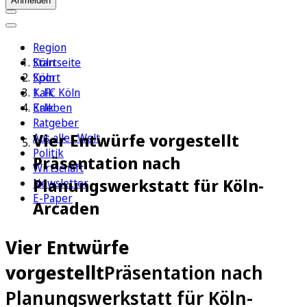
Anmelden
Region
Köln
Startseite
Sport
Köln
1. FC Köln
Kalk
Erleben
Kalk
Ratgeber
Vier Entwürfe vorgestellt
Aus aller Welt
Politik
Präsentation nach
Wirtschaft
Planungswerkstatt für Köln-
Newsletter
E-Paper
Arcaden
Vier Entwürfe
vorgestellt
Präsentation nach
Planungswerkstatt für Köln-