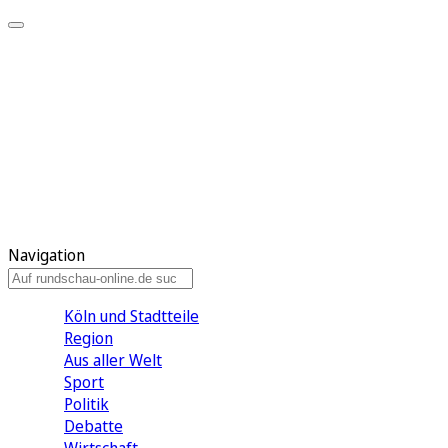
Meine KR
Meine Artikel
Meine Region
Meine Newsletter
Gewinnspiele
Mein Rundschau PLUS
Mein E-Paper
Navigation
Köln und Stadtteile
Region
Aus aller Welt
Sport
Politik
Debatte