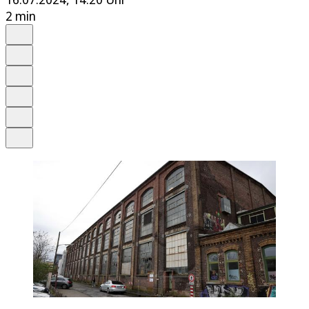
2 min
Auf Google bevorzugen
Anhören
Schrift
Merken
Drucken
Teilen