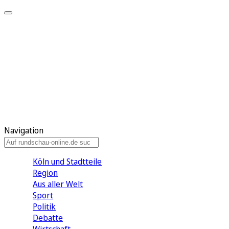
Meine KR
Meine Artikel
Meine Region
Meine Newsletter
Gewinnspiele
Mein Rundschau PLUS
Mein E-Paper
Navigation
Köln und Stadtteile
Region
Aus aller Welt
Sport
Politik
Debatte