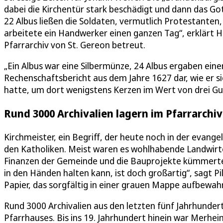
dabei die Kirchentür stark beschädigt und dann das G
22 Albus ließen die Soldaten, vermutlich Protestanten
arbeitete ein Handwerker einen ganzen Tag“, erklärt 
Pfarrarchiv von St. Gereon betreut.
„Ein Albus war eine Silbermünze, 24 Albus ergaben eine
Rechenschaftsbericht aus dem Jahre 1627 dar, wie er 
hatte, um dort wenigstens Kerzen im Wert von drei Gul
Rund 3000 Archivalien lagern im Pfarrarchiv
Kirchmeister, ein Begriff, der heute noch in der evangel
den Katholiken. Meist waren es wohlhabende Landwirte,
Finanzen der Gemeinde und die Bauprojekte kümmerten
in den Händen halten kann, ist doch großartig“, sagt Pi
Papier, das sorgfältig in einer grauen Mappe aufbewahr
Rund 3000 Archivalien aus den letzten fünf Jahrhunde
Pfarrhauses. Bis ins 19. Jahrhundert hinein war Merhei