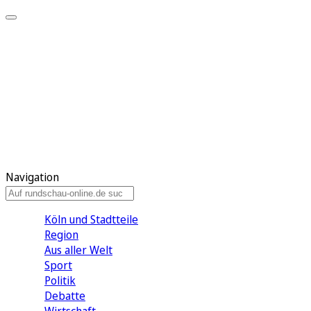
Meine KR
Meine Artikel
Meine Region
Meine Newsletter
Gewinnspiele
Mein Rundschau PLUS
Mein E-Paper
Navigation
Köln und Stadtteile
Region
Aus aller Welt
Sport
Politik
Debatte