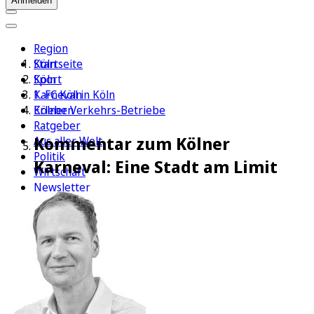
Anmelden
Region
Köln
Startseite
Sport
Köln
1. FC Köln
Karneval in Köln
Erleben
Kölner Verkehrs-Betriebe
Ratgeber
Kommentar zum Kölner
Aus aller Welt
Politik
Karneval: Eine Stadt am Limit
Wirtschaft
Newsletter
E-Paper