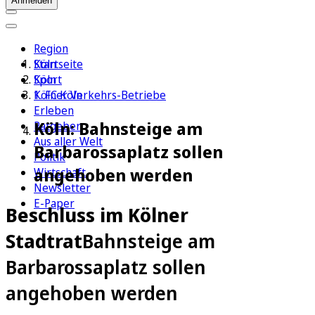
Anmelden
Region
Köln
Startseite
Sport
Köln
1. FC Köln
Kölner Verkehrs-Betriebe
Erleben
Köln: Bahnsteige am
Ratgeber
Aus aller Welt
Barbarossaplatz sollen
Politik
angehoben werden
Wirtschaft
Newsletter
E-Paper
Beschluss im Kölner
Stadtrat
Bahnsteige am
Barbarossaplatz sollen
angehoben werden