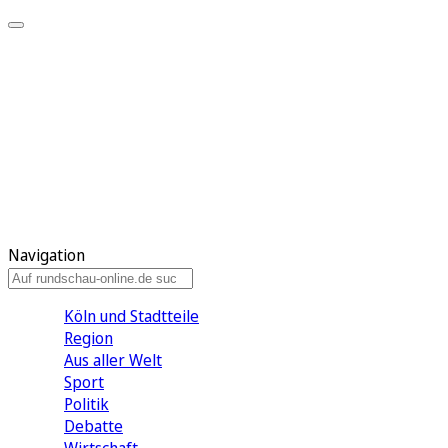
Meine KR
Meine Artikel
Meine Region
Meine Newsletter
Gewinnspiele
Mein Rundschau PLUS
Mein E-Paper
Navigation
Köln und Stadtteile
Region
Aus aller Welt
Sport
Politik
Debatte