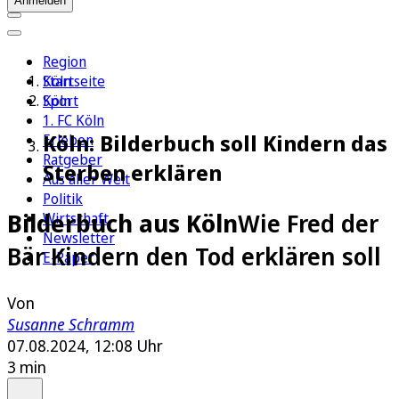
Anmelden
Region
Köln
Startseite
Sport
Köln
1. FC Köln
Köln: Bilderbuch soll Kindern das
Erleben
Ratgeber
Sterben erklären
Aus aller Welt
Politik
Bilderbuch aus Köln
Wie Fred der
Wirtschaft
Newsletter
Bär Kindern den Tod erklären soll
E-Paper
Von
Susanne Schramm
07.08.2024, 12:08 Uhr
3 min
Auf Google bevorzugen