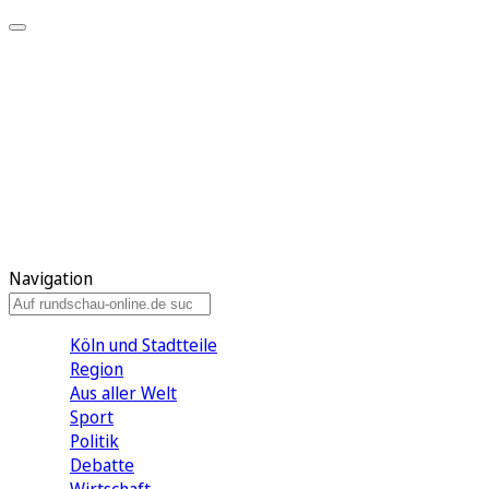
Meine KR
Meine Artikel
Meine Region
Meine Newsletter
Gewinnspiele
Mein Rundschau PLUS
Mein E-Paper
Navigation
Köln und Stadtteile
Region
Aus aller Welt
Sport
Politik
Debatte