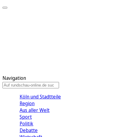
Meine KR
Meine Artikel
Meine Region
Meine Newsletter
Gewinnspiele
Mein Rundschau PLUS
Mein E-Paper
Navigation
Köln und Stadtteile
Region
Aus aller Welt
Sport
Politik
Debatte