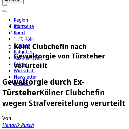
Anmelden
Region
Köln
Startseite
Sport
Köln
1. FC Köln
Köln: Clubchefin nach
Erleben
Ratgeber
Gewaltorgie von Türsteher
Aus aller Welt
verurteilt
Politik
Wirtschaft
Newsletter
Gewaltorgie durch Ex-
E-Paper
Türsteher
Kölner Clubchefin
wegen Strafvereitelung verurteilt
Von
Hendrik Pusch