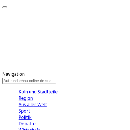
Meine KR
Meine Artikel
Meine Region
Meine Newsletter
Gewinnspiele
Mein Rundschau PLUS
Mein E-Paper
Navigation
Köln und Stadtteile
Region
Aus aller Welt
Sport
Politik
Debatte