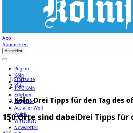
Abo
Abonnieren
Anmelden
Region
Köln
Startseite
Sport
Köln
1. FC Köln
Erleben
Köln: Drei Tipps für den Tag des 
Ratgeber
Aus aller Welt
Politik
150 Orte sind dabei
Drei Tipps für
Wirtschaft
Newsletter
Von