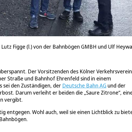
n Lutz Figge (l.) von der Bahnbögen GMBH und Ulf Heywan
überspannt. Der Vorsitzenden des Kölner Verkehrsverein
her Straße und Bahnhof Ehrenfeld sind in einem
s sei den Zuständigen, der
Deutsche Bahn AG
und der
bost. Darum verleiht er beiden die „Saure Zitrone“, ein
n vergibt.
ntgegen. Wohl auch, weil sie einen Lichtblick zu biet
 Bahnbögen.