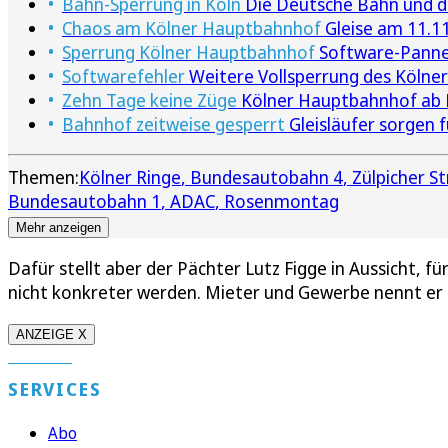
Bahn-Sperrung in Köln
Die Deutsche Bahn und d
Chaos am Kölner Hauptbahnhof
Gleise am 11.11
Sperrung Kölner Hauptbahnhof
Software-Panne 
Softwarefehler
Weitere Vollsperrung des Kölne
Zehn Tage keine Züge
Kölner Hauptbahnhof ab F
Bahnhof zeitweise gesperrt
Gleisläufer sorgen
Themen:
Kölner Ringe
Bundesautobahn 4
Zülpicher St
Bundesautobahn 1
ADAC
Rosenmontag
Mehr anzeigen
Dafür stellt aber der Pächter Lutz Figge in Aussicht, f
nicht konkreter werden. Mieter und Gewerbe nennt er 
ANZEIGE X
SERVICES
Abo