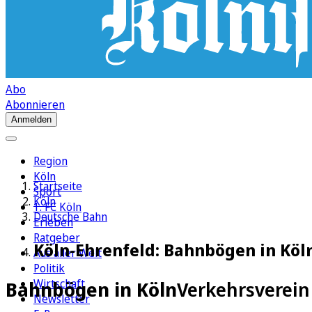
Abo
Abonnieren
Anmelden
Region
Köln
Startseite
Sport
Köln
1. FC Köln
Deutsche Bahn
Erleben
Ratgeber
Köln-Ehrenfeld: Bahnbögen in Köln
Aus aller Welt
Politik
Wirtschaft
Bahnbögen in Köln
Verkehrsverein 
Newsletter