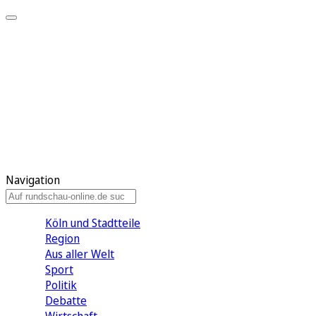
Meine KR
Meine Artikel
Meine Region
Meine Newsletter
Gewinnspiele
Mein Rundschau PLUS
Mein E-Paper
Navigation
Köln und Stadtteile
Region
Aus aller Welt
Sport
Politik
Debatte