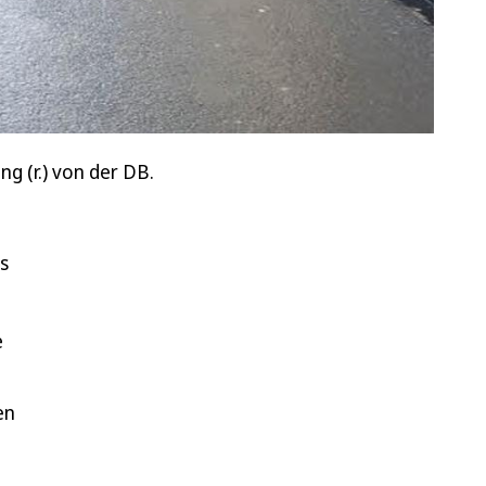
g (r.) von der DB.
s
e
en