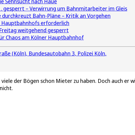
ie Sehnsucht nach Haue
. gesperrt – Verwirrung um Bahnmitarbeiter im Gleis
durchkreuzt Bahn-Pläne – Kritik an Vorgehen
r Hauptbahnhofs erforderlich
reitag weitgehend gesperrt
 für Chaos am Kölner Hauptbahnhof
raße (Köln)
Bundesautobahn 3
Polizei Köln
ür viele der Bögen schon Mieter zu haben. Doch auch er wi
nicht.