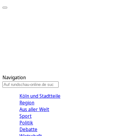
Meine KR
Meine Artikel
Meine Region
Meine Newsletter
Gewinnspiele
Mein Rundschau PLUS
Mein E-Paper
Navigation
Köln und Stadtteile
Region
Aus aller Welt
Sport
Politik
Debatte