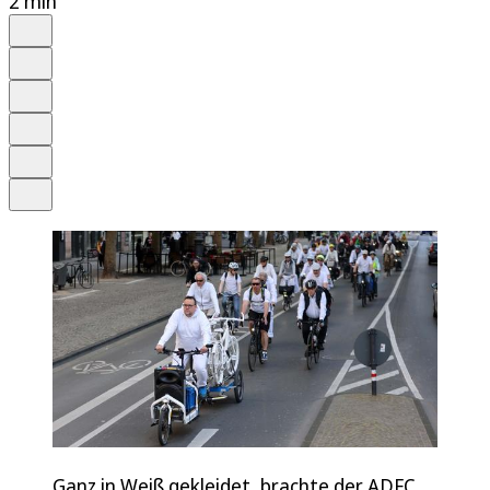
2 min
Auf Google bevorzugen
Anhören
Schrift
Merken
Drucken
Teilen
Ganz in Weiß gekleidet, brachte der ADFC