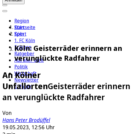
Anmelden
Region
Köln
Startseite
Sport
Köln
1. FC Köln
Köln: Geisterräder erinnern an
Erleben
Ratgeber
verunglückte Radfahrer
Aus aller Welt
Politik
An Kölner
Wirtschaft
Newsletter
Unfallorten
Geisterräder erinnern
E-Paper
an verunglückte Radfahrer
Von
Hans Peter Brodüffel
19.05.2023, 12:56 Uhr