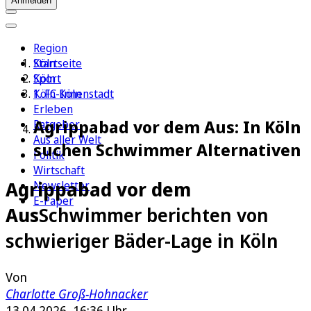
Anmelden
Region
Köln
Startseite
Sport
Köln
1. FC Köln
Köln-Innenstadt
Erleben
Agrippabad vor dem Aus: In Köln
Ratgeber
Aus aller Welt
suchen Schwimmer Alternativen
Politik
Wirtschaft
Agrippabad vor dem
Newsletter
E-Paper
Aus
Schwimmer berichten von
schwieriger Bäder-Lage in Köln
Von
Charlotte Groß-Hohnacker
13.04.2026, 16:36 Uhr