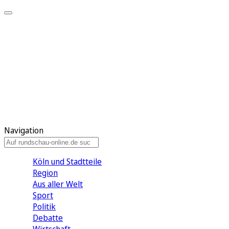
Meine KR
Meine Artikel
Meine Region
Meine Newsletter
Gewinnspiele
Mein Rundschau PLUS
Mein E-Paper
Navigation
Köln und Stadtteile
Region
Aus aller Welt
Sport
Politik
Debatte