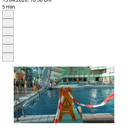
5 min
Auf Google bevorzugen
Anhören
Schrift
Merken
Drucken
Teilen