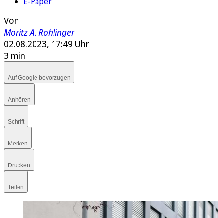
E-Paper
Von
Moritz A. Rohlinger
02.08.2023, 17:49 Uhr
3 min
Auf Google bevorzugen
Anhören
Schrift
Merken
Drucken
Teilen