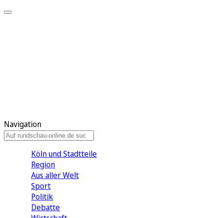
Meine KR
Meine Artikel
Meine Region
Meine Newsletter
Gewinnspiele
Mein Rundschau PLUS
Mein E-Paper
Navigation
Köln und Stadtteile
Region
Aus aller Welt
Sport
Politik
Debatte