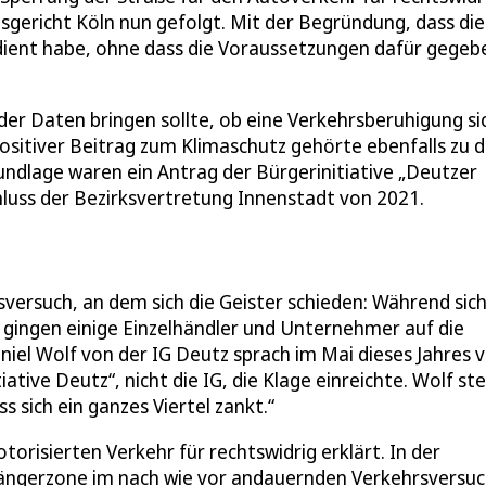
gsgericht Köln nun gefolgt. Mit der Begründung, dass die
dient habe, ohne dass die Voraussetzungen dafür gegeb
 der Daten bringen sollte, ob eine Verkehrsberuhigung si
 positiver Beitrag zum Klimaschutz gehörte ebenfalls zu 
undlage waren ein Antrag der Bürgerinitiative „Deutzer
hluss der Bezirksvertretung Innenstadt von 2021.
sversuch, an dem sich die Geister schieden: Während sic
 gingen einige Einzelhändler und Unternehmer auf die
iel Wolf von der IG Deutz sprach im Mai dieses Jahres 
ative Deutz“, nicht die IG, die Klage einreichte. Wolf ste
 sich ein ganzes Viertel zankt.“
orisierten Verkehr für rechtswidrig erklärt. In der
ßgängerzone im nach wie vor andauernden Verkehrsversu