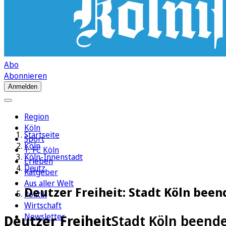
Abo
Abonnieren
Anmelden
Region
Köln
Startseite
Sport
Köln
1. FC Köln
Köln-Innenstadt
Erleben
Deutz
Ratgeber
Aus aller Welt
Deutzer Freiheit: Stadt Köln bee
Politik
Wirtschaft
Newsletter
Deutzer Freiheit
Stadt Köln beend