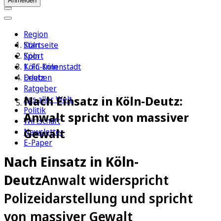
Anmelden
Region
Köln
Startseite
Sport
Köln
1. FC Köln
Köln-Innenstadt
Erleben
Deutz
Ratgeber
Nach Einsatz in Köln-Deutz:
Aus aller Welt
Politik
Anwalt spricht von massiver
Wirtschaft
Gewalt
Newsletter
E-Paper
Nach Einsatz in Köln-
Deutz
Anwalt widerspricht
Polizeidarstellung und spricht
von massiver Gewalt