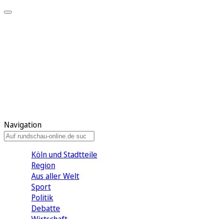
Meine KR
Meine Artikel
Meine Region
Meine Newsletter
Gewinnspiele
Mein Rundschau PLUS
Mein E-Paper
Navigation
Köln und Stadtteile
Region
Aus aller Welt
Sport
Politik
Debatte