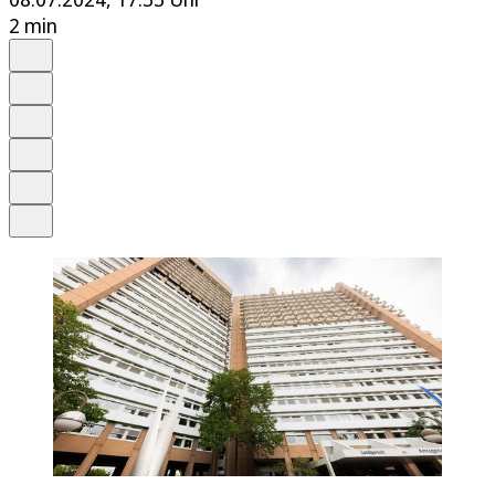
2 min
Auf Google bevorzugen
Anhören
Schrift
Merken
Drucken
Teilen