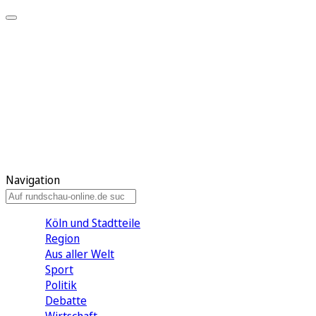
Meine KR
Meine Artikel
Meine Region
Meine Newsletter
Gewinnspiele
Mein Rundschau PLUS
Mein E-Paper
Navigation
Köln und Stadtteile
Region
Aus aller Welt
Sport
Politik
Debatte