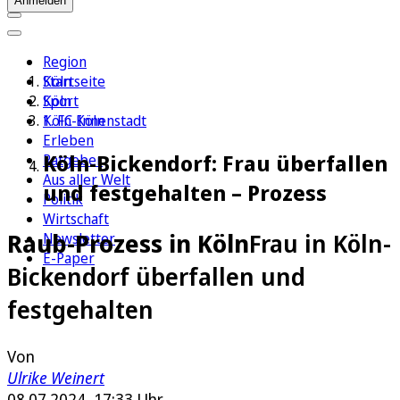
Anmelden
Region
Köln
Startseite
Sport
Köln
1. FC Köln
Köln-Innenstadt
Erleben
Köln-Bickendorf: Frau überfallen
Ratgeber
Aus aller Welt
und festgehalten – Prozess
Politik
Wirtschaft
Raub-Prozess in Köln
Frau in Köln-
Newsletter
E-Paper
Bickendorf überfallen und
festgehalten
Von
Ulrike Weinert
08.07.2024, 17:33 Uhr