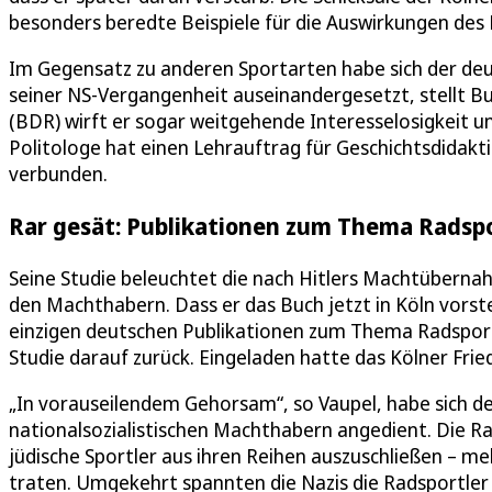
besonders beredte Beispiele für die Auswirkungen des 
Im Gegensatz zu anderen Sportarten habe sich der de
seiner NS-Vergangenheit auseinandergesetzt, stellt 
(BDR) wirft er sogar weitgehende Interesselosigkeit u
Politologe hat einen Lehrauftrag für Geschichtsdidakti
verbunden.
Rar gesät: Publikationen zum Thema Radspo
Seine Studie beleuchtet die nach Hitlers Machtübern
den Machthabern. Dass er das Buch jetzt in Köln vorstel
einzigen deutschen Publikationen zum Thema Radsport i
Studie darauf zurück. Eingeladen hatte das Kölner Fri
„In vorauseilendem Gehorsam“, so Vaupel, habe sich de
nationalsozialistischen Machthabern angedient. Die 
jüdische Sportler aus ihren Reihen auszuschließen – me
traten. Umgekehrt spannten die Nazis die Radsportler 