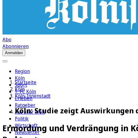
Abo
Abonnieren
Anmelden
Region
Köln
Startseite
Sport
Köln
1. FC Köln
Köln-Innenstadt
Erleben
Ratgeber
Köln: Studie zeigt Auswirkungen 
Aus aller Welt
Politik
Wirtschaft
Ermordung und Verdrängung in K
Newsletter