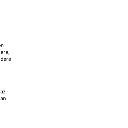
en
iere,
ndere
azi-
 an