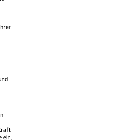
ahrer
und
en
Kraft
 ein,