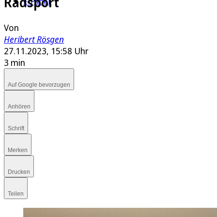
Radsport
E-Paper
Von
Heribert Rösgen
27.11.2023, 15:58 Uhr
3 min
Auf Google bevorzugen
Anhören
Schrift
Merken
Drucken
Teilen