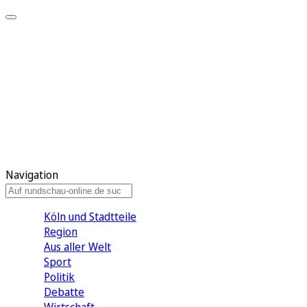
Meine KR
Meine Artikel
Meine Region
Meine Newsletter
Gewinnspiele
Mein Rundschau PLUS
Mein E-Paper
Navigation
Köln und Stadtteile
Region
Aus aller Welt
Sport
Politik
Debatte