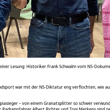
n seiner Lesung: Historiker Frank Schwalm vom NS-Doku
Radsport war mit der NS-Diktatur eng verflochten, wie a
piasieger – von einem Granatsplitter so schwer verwund
er Radrennfahrer Albert Richter und Toni Merkens sind z