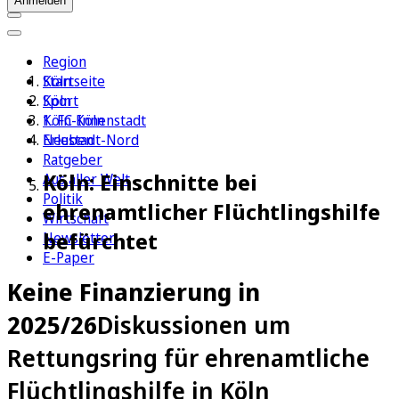
Anmelden
Region
Köln
Startseite
Sport
Köln
1. FC Köln
Köln-Innenstadt
Erleben
Neustadt-Nord
Ratgeber
Köln: Einschnitte bei
Aus aller Welt
Politik
ehrenamtlicher Flüchtlingshilfe
Wirtschaft
befürchtet
Newsletter
E-Paper
Keine Finanzierung in
2025/26
Diskussionen um
Rettungsring für ehrenamtliche
Flüchtlingshilfe in Köln