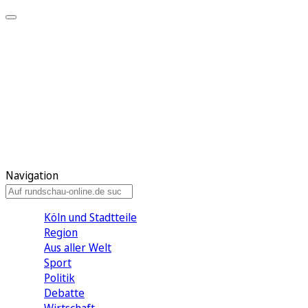
Meine KR
Meine Artikel
Meine Region
Meine Newsletter
Gewinnspiele
Mein Rundschau PLUS
Mein E-Paper
Navigation
Köln und Stadtteile
Region
Aus aller Welt
Sport
Politik
Debatte