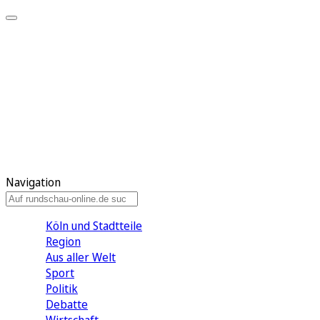
Meine KR
Meine Artikel
Meine Region
Meine Newsletter
Gewinnspiele
Mein Rundschau PLUS
Mein E-Paper
Navigation
Köln und Stadtteile
Region
Aus aller Welt
Sport
Politik
Debatte