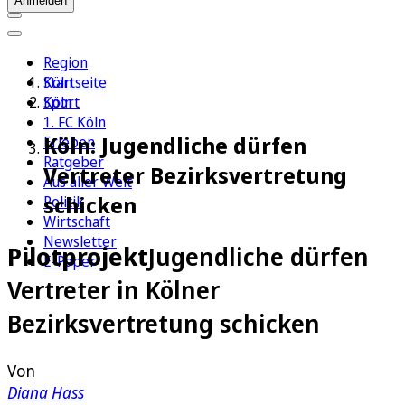
Anmelden
Region
Köln
Startseite
Sport
Köln
1. FC Köln
Köln: Jugendliche dürfen
Erleben
Ratgeber
Vertreter Bezirksvertretung
Aus aller Welt
schicken
Politik
Wirtschaft
Newsletter
Pilotprojekt
Jugendliche dürfen
E-Paper
Vertreter in Kölner
Bezirksvertretung schicken
Von
Diana Hass