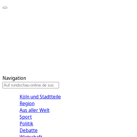
Meine KR
Meine Artikel
Meine Region
Meine Newsletter
Gewinnspiele
Mein Rundschau PLUS
Mein E-Paper
Navigation
Köln und Stadtteile
Region
Aus aller Welt
Sport
Politik
Debatte