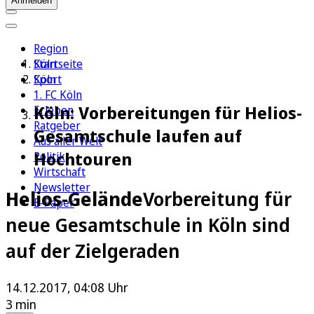
Anmelden
Region
Köln
Startseite
Sport
Köln
1. FC Köln
Köln: Vorbereitungen für Helios-
Erleben
Ratgeber
Gesamtschule laufen auf
Aus aller Welt
Hochtouren
Politik
Wirtschaft
Newsletter
Helios-Gelände
Vorbereitung für
E-Paper
neue Gesamtschule in Köln sind
auf der Zielgeraden
14.12.2017, 04:08 Uhr
3 min