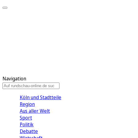
Meine KR
Meine Artikel
Meine Region
Meine Newsletter
Gewinnspiele
Mein Rundschau PLUS
Mein E-Paper
Navigation
Köln und Stadtteile
Region
Aus aller Welt
Sport
Politik
Debatte