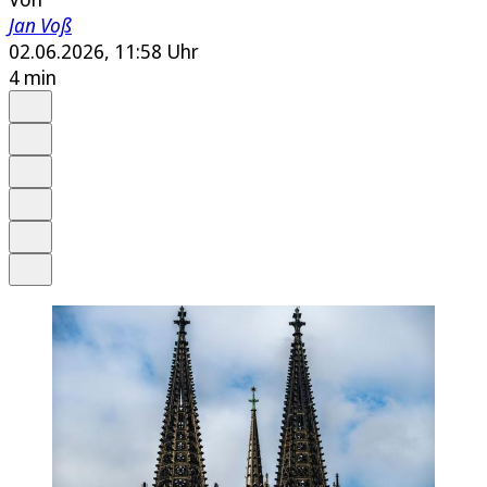
Jan Voß
02.06.2026, 11:58 Uhr
4 min
Auf Google bevorzugen
Anhören
Schrift
Merken
Drucken
Teilen