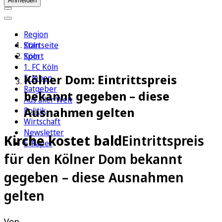
Anmelden
Region
Köln
Startseite
Sport
Köln
1. FC Köln
Kölner Dom: Eintrittspreis
Erleben
Ratgeber
bekannt gegeben – diese
Aus aller Welt
Ausnahmen gelten
Politik
Wirtschaft
Newsletter
Kirche kostet bald
Eintrittspreis
E-Paper
für den Kölner Dom bekannt
gegeben – diese Ausnahmen
gelten
Von