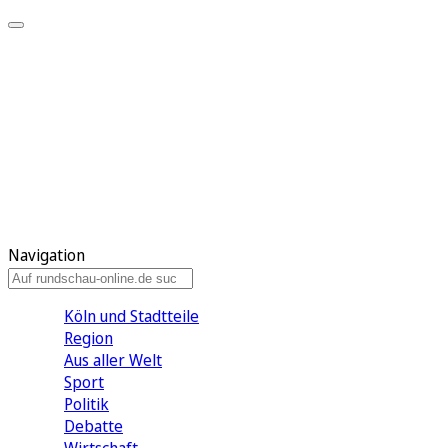
Meine KR
Meine Artikel
Meine Region
Meine Newsletter
Gewinnspiele
Mein Rundschau PLUS
Mein E-Paper
Navigation
Köln und Stadtteile
Region
Aus aller Welt
Sport
Politik
Debatte