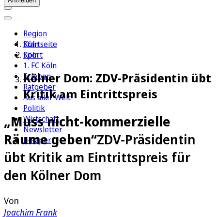
Anmelden
Region
Köln
Startseite
Sport
Köln
1. FC Köln
Kölner Dom: ZDV-Präsidentin übt
Erleben
Ratgeber
Kritik am Eintrittspreis
Aus aller Welt
Politik
„Muss nicht-kommerzielle
Wirtschaft
Newsletter
Räume geben“
ZDV-Präsidentin
E-Paper
übt Kritik am Eintrittspreis für
den Kölner Dom
Von
Joachim Frank