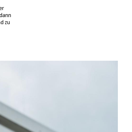
er
 dann
nd zu