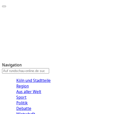
Meine KR
Meine Artikel
Meine Region
Meine Newsletter
Gewinnspiele
Mein Rundschau PLUS
Mein E-Paper
Navigation
Köln und Stadtteile
Region
Aus aller Welt
Sport
Politik
Debatte