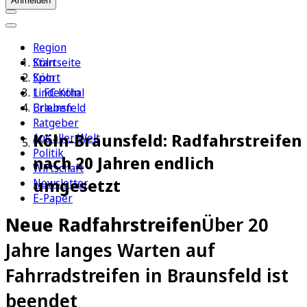
Anmelden
Region
Köln
Startseite
Sport
Köln
1. FC Köln
Lindenthal
Erleben
Braunsfeld
Ratgeber
Köln-Braunsfeld: Radfahrstreifen
Aus aller Welt
Politik
nach 20 Jahren endlich
Wirtschaft
umgesetzt
Newsletter
E-Paper
Neue Radfahrstreifen
Über 20
Jahre langes Warten auf
Fahrradstreifen in Braunsfeld ist
beendet