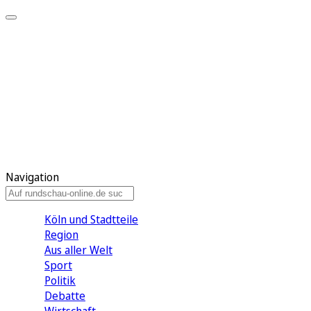
Meine KR
Meine Artikel
Meine Region
Meine Newsletter
Gewinnspiele
Mein Rundschau PLUS
Mein E-Paper
Navigation
Köln und Stadtteile
Region
Aus aller Welt
Sport
Politik
Debatte