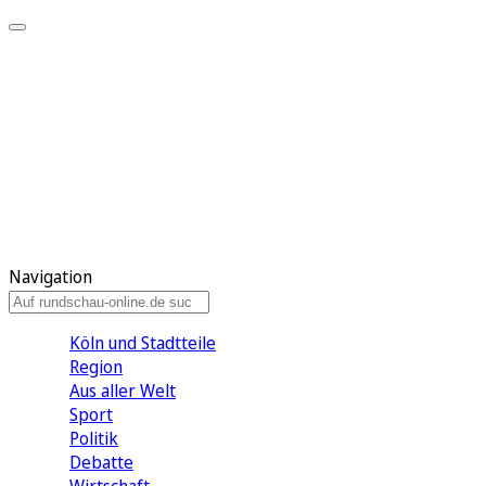
Meine KR
Meine Artikel
Meine Region
Meine Newsletter
Gewinnspiele
Mein Rundschau PLUS
Mein E-Paper
Navigation
Köln und Stadtteile
Region
Aus aller Welt
Sport
Politik
Debatte