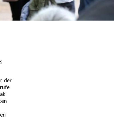
s
r, der
srufe
ak.
ten
hen