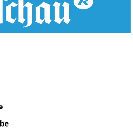
e
ebe