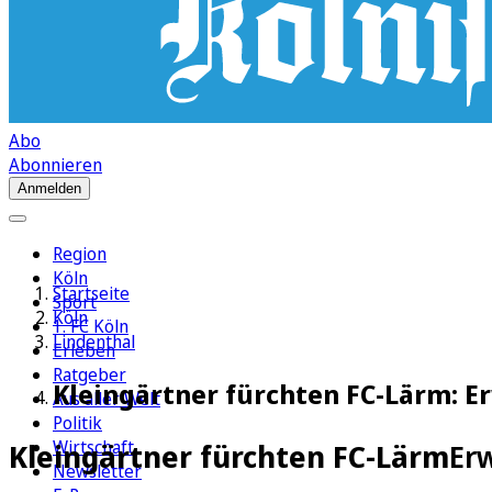
Abo
Abonnieren
Anmelden
Region
Köln
Startseite
Sport
Köln
1. FC Köln
Lindenthal
Erleben
Ratgeber
Kleingärtner fürchten FC-Lärm: E
Aus aller Welt
Politik
Wirtschaft
Kleingärtner fürchten FC-Lärm
Er
Newsletter